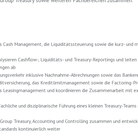
 Group Treasury sowie weiteren Fachbereichen zusammen.
s Cash Management, die Liquiditätssteuerung sowie die kurz- und mi
alysieren Cashflow-, Liquiditäts- und Treasury-Reportings und leiten
ngen ab
lungsverkehr inklusive Nachnahme-Abrechnungen sowie das Banken
editversicherung, das Kreditlimitmanagement sowie die Factoring-P
as Leasingmanagement und koordinieren die Zusammenarbeit mit e
achliche und disziplinarische Führung eines kleinen Treasury-Teams
t Group Treasury, Accounting und Controlling zusammen und entwic
andards kontinuierlich weiter