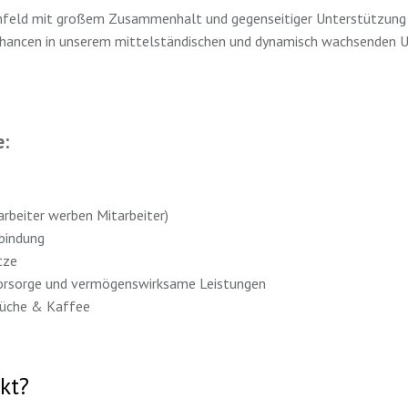
umfeld mit großem Zusammenhalt und gegenseitiger Unterstützung
hancen in unserem mittelständischen und dynamisch wachsenden
e:
rbeiter werben Mitarbeiter)
bindung
ätze
svorsorge und vermögenswirksame Leistungen
 Küche & Kaffee
kt?