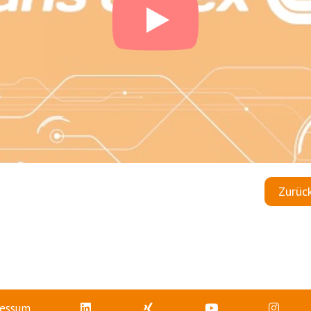
Zurüc
essum