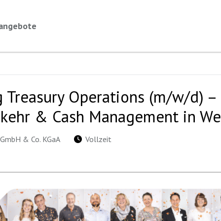
nangebote
 Treasury Operations (m/w/d) –
rkehr & Cash Management in W
s GmbH & Co. KGaA
Vollzeit