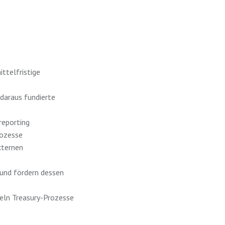
ttelfristige
 daraus fundierte
reporting
rozesse
xternen
 und fördern dessen
keln Treasury-Prozesse