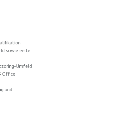
lifikation
ld sowie erste
actoring-Umfeld
 Office
ng und
g